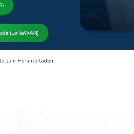
i)
node (LoRaWAN)
nte zum Herunterladen