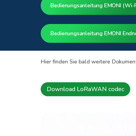
Bedienungsanleitung EMONI (Wi-F
Bedienungsanleitung EMONI End
Hier finden Sie bald weitere Dokume
Download LoRaWAN codec